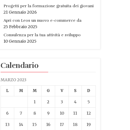
Progetti per la formazione gratuita dei giovani
21 Gennaio 2026
Apri con Leos un nuovo e-commerce da
25 Febbraio 2025
Consulenza per la tua attività e sviluppo
10 Gennaio 2025
Calendario
MARZO 2023
L
M
M
G
V
S
D
1
2
3
4
5
6
7
8
9
10
11
12
13
14
15
16
17
18
19