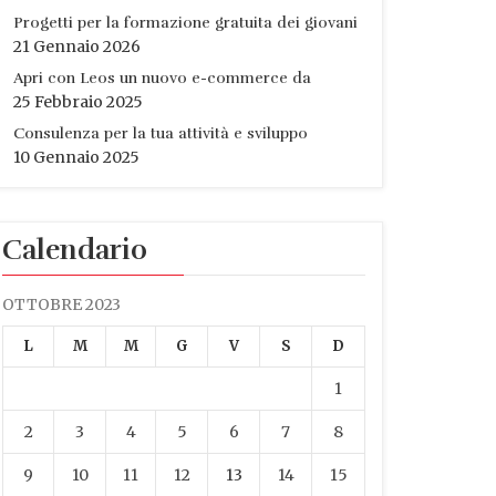
Progetti per la formazione gratuita dei giovani
21 Gennaio 2026
Apri con Leos un nuovo e-commerce da
25 Febbraio 2025
Consulenza per la tua attività e sviluppo
10 Gennaio 2025
Calendario
OTTOBRE 2023
L
M
M
G
V
S
D
1
2
3
4
5
6
7
8
9
10
11
12
13
14
15